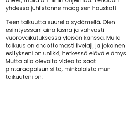
bileet, mulla on niihin ohjelmaa. Tehdään
yhdessä juhlistanne maagisen hauskat!
Teen taikuutta suurella sydämellä. Olen
esiintyessäni aina läsnä ja vahvasti
vuorovaikutuksessa yleisön kanssa. Mulle
taikuus on ehdottomasti livelaji, ja jokainen
esitykseni on uniikki, hetkessä elävä elämys.
Mutta alla olevalta videolta saat
pintaraapaisun siitä, minkälaista mun
taikuuteni on: