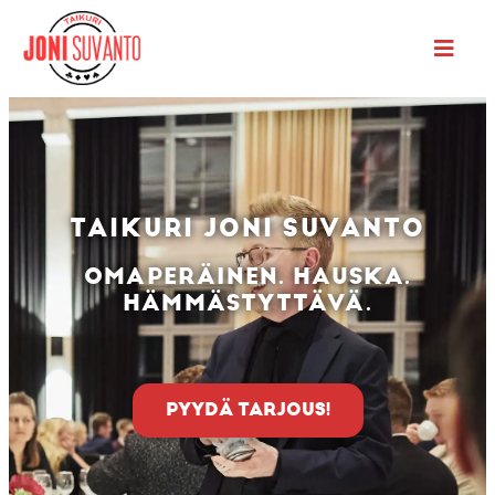
TAIKURI JONI SUVANTO
OMAPERÄINEN. HAUSKA.
HÄMMÄSTYTTÄVÄ.
PYYDÄ TARJOUS!