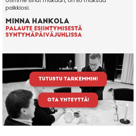
otimme sinut mukaan, on ilo maksaa
palkkiosi.
MINNA HANKOLA
PALAUTE ESIINTYMISESTÄ
SYNTYMÄPÄIVÄJUHLISSA
TUTUSTU TARKEMMIN!
OTA YHTEYTTÄ!