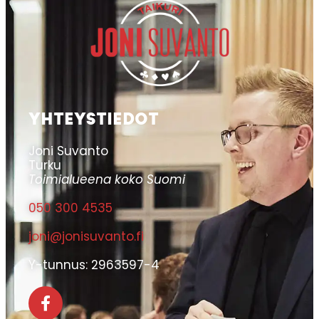
YHTEYSTIEDOT
Joni Suvanto
Turku
Toimialueena koko Suomi
050 300 4535
joni@jonisuvanto.fi
Y-tunnus: 2963597-4