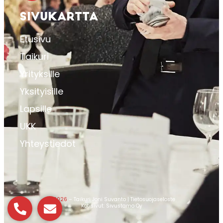
SIVUKARTTA
Etusivu
Taikuri
Yrityksille
Yksityisille
Lapsille
UKK
Yhteystiedot
© 2026
– Taikuri Joni Suvanto |
Tietosuojaseloste
Kotisivut:
Sivustamo Oy